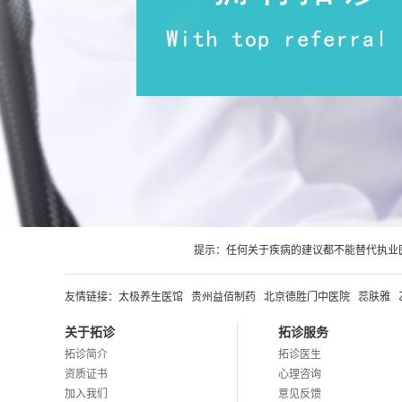
提示：任何关于疾病的建议都不能替代执业
友情链接：
太极养生医馆
贵州益佰制药
北京德胜门中医院
蕊肤雅
关于拓诊
拓诊服务
拓诊简介
拓诊医生
资质证书
心理咨询
加入我们
意见反馈