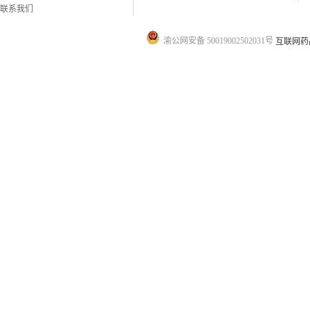
联系我们
渝公网安备 50019002502031号
互联网药品