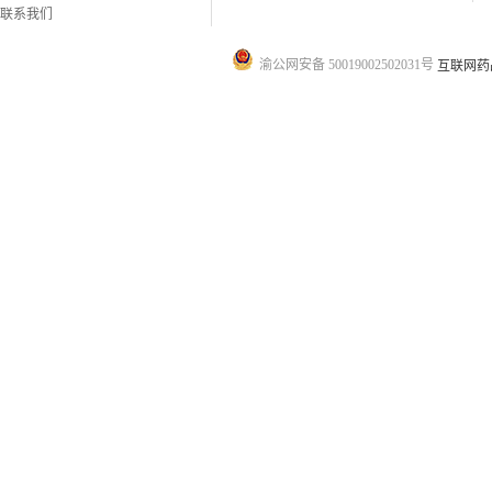
联系我们
渝公网安备 50019002502031号
互联网药品