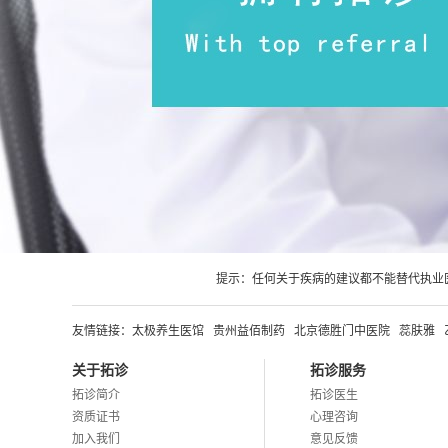
提示：任何关于疾病的建议都不能替代执业
友情链接：
太极养生医馆
贵州益佰制药
北京德胜门中医院
蕊肤雅
关于拓诊
拓诊服务
拓诊简介
拓诊医生
资质证书
心理咨询
加入我们
意见反馈