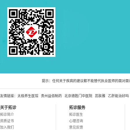
提示：任何关于疾病的建议都不能替代执业医师的面对面
友情链接：
太极养生医馆
贵州益佰制药
北京德胜门中医院
蕊肤雅
乙肝能治好吗
关于拓诊
拓诊服务
拓诊简介
拓诊医生
资质证书
心理咨询
加入我们
意见反馈