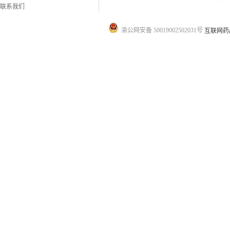
联系我们
渝公网安备 50019002502031号
互联网药品