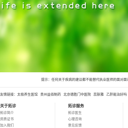
提示：任何关于疾病的建议都不能替代执业医师的面对面
友情链接：
太极养生医馆
贵州益佰制药
北京德胜门中医院
蕊肤雅
乙肝能治好吗
关于拓诊
拓诊服务
拓诊简介
拓诊医生
资质证书
心理咨询
加入我们
意见反馈