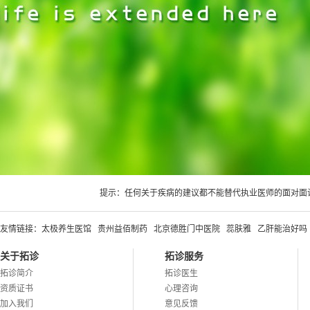
提示：任何关于疾病的建议都不能替代执业医师的面对面
友情链接：
太极养生医馆
贵州益佰制药
北京德胜门中医院
蕊肤雅
乙肝能治好吗
关于拓诊
拓诊服务
拓诊简介
拓诊医生
资质证书
心理咨询
加入我们
意见反馈