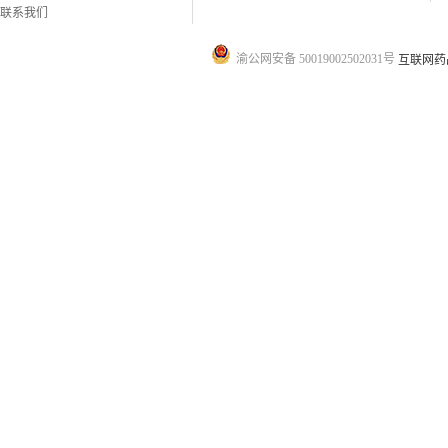
联系我们
渝公网安备 50019002502031号
互联网药品