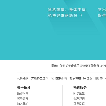
提示：任何关于疾病的建议都不能替代执业
友情链接：
太极养生医馆
贵州益佰制药
北京德胜门中医院
蕊肤雅
关于拓诊
拓诊服务
拓诊简介
拓诊医生
资质证书
心理咨询
加入我们
意见反馈