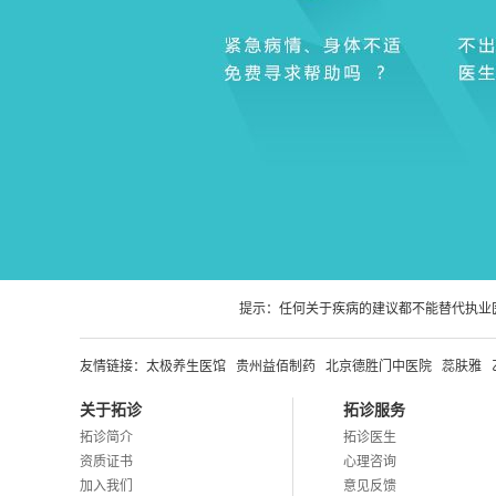
提示：任何关于疾病的建议都不能替代执业
友情链接：
太极养生医馆
贵州益佰制药
北京德胜门中医院
蕊肤雅
关于拓诊
拓诊服务
拓诊简介
拓诊医生
资质证书
心理咨询
加入我们
意见反馈