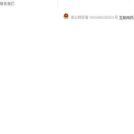
联系我们
渝公网安备 50019002502031号
互联网药品