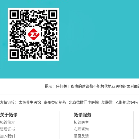
提示：任何关于疾病的建议都不能替代执业医师的面对面
友情链接：
太极养生医馆
贵州益佰制药
北京德胜门中医院
蕊肤雅
乙肝能治好吗
关于拓诊
拓诊服务
拓诊简介
拓诊医生
资质证书
心理咨询
加入我们
意见反馈