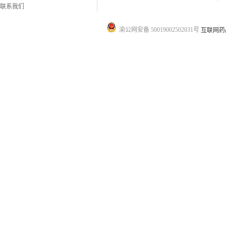
联系我们
渝公网安备 50019002502031号
互联网药品