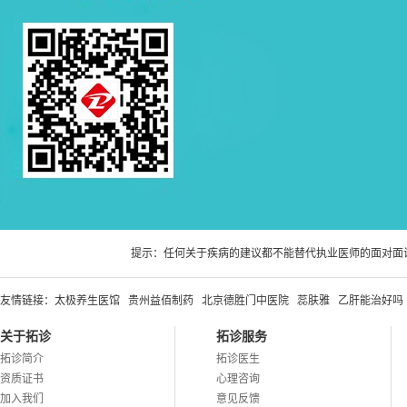
提示：任何关于疾病的建议都不能替代执业医师的面对面
友情链接：
太极养生医馆
贵州益佰制药
北京德胜门中医院
蕊肤雅
乙肝能治好吗
关于拓诊
拓诊服务
拓诊简介
拓诊医生
资质证书
心理咨询
加入我们
意见反馈