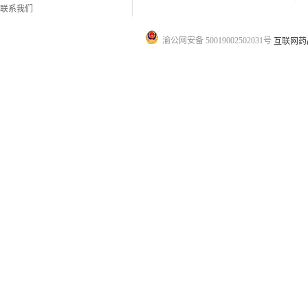
联系我们
渝公网安备 50019002502031号
互联网药品