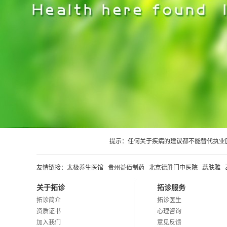
提示：任何关于疾病的建议都不能替代执业
友情链接：
太极养生医馆
贵州益佰制药
北京德胜门中医院
蕊肤雅
关于拓诊
拓诊服务
拓诊简介
拓诊医生
资质证书
心理咨询
加入我们
意见反馈