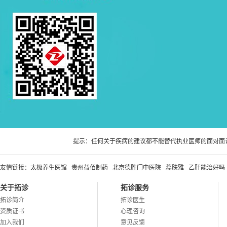
提示：任何关于疾病的建议都不能替代执业医师的面对面
友情链接：
太极养生医馆
贵州益佰制药
北京德胜门中医院
蕊肤雅
乙肝能治好吗
关于拓诊
拓诊服务
拓诊简介
拓诊医生
资质证书
心理咨询
加入我们
意见反馈