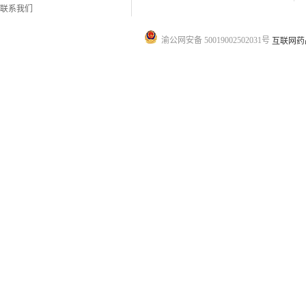
联系我们
渝公网安备 50019002502031号
互联网药品