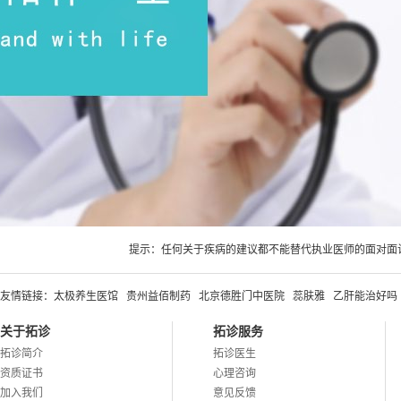
提示：任何关于疾病的建议都不能替代执业医师的面对面
友情链接：
太极养生医馆
贵州益佰制药
北京德胜门中医院
蕊肤雅
乙肝能治好吗
关于拓诊
拓诊服务
拓诊简介
拓诊医生
资质证书
心理咨询
加入我们
意见反馈