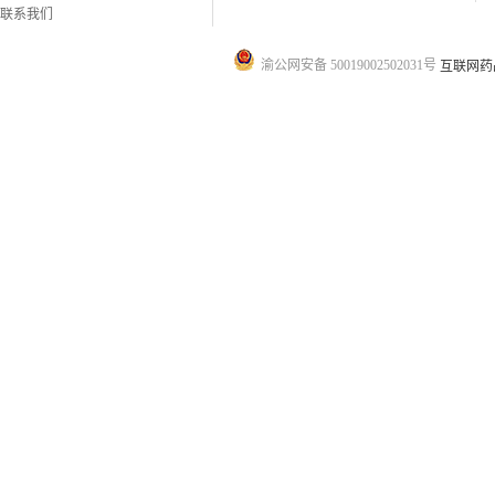
联系我们
渝公网安备 50019002502031号
互联网药品