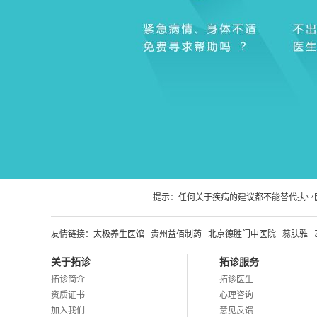
提示：任何关于疾病的建议都不能替代执业
友情链接：
太极养生医馆
贵州益佰制药
北京德胜门中医院
蕊肤雅
关于拓诊
拓诊服务
拓诊简介
拓诊医生
资质证书
心理咨询
加入我们
意见反馈