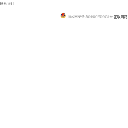
联系我们
渝公网安备 50019002502031号
互联网药品