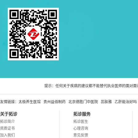
提示：任何关于疾病的建议都不能替代执业医师的面对面
友情链接：
太极养生医馆
贵州益佰制药
北京德胜门中医院
蕊肤雅
乙肝能治好吗
关于拓诊
拓诊服务
拓诊简介
拓诊医生
资质证书
心理咨询
加入我们
意见反馈