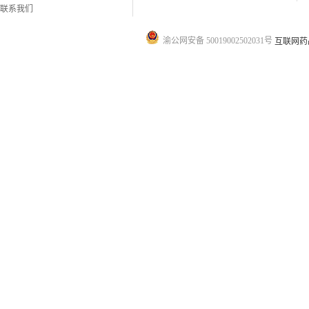
联系我们
渝公网安备 50019002502031号
互联网药品