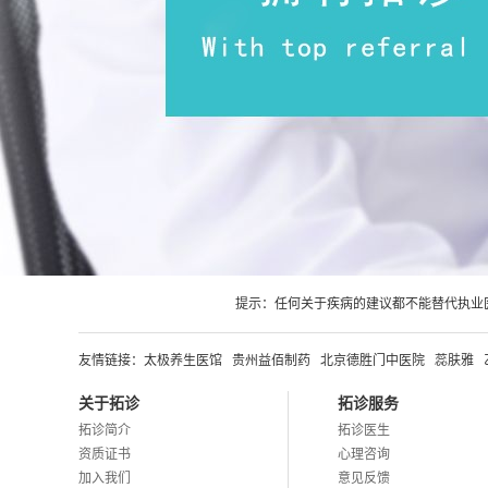
提示：任何关于疾病的建议都不能替代执业
友情链接：
太极养生医馆
贵州益佰制药
北京德胜门中医院
蕊肤雅
关于拓诊
拓诊服务
拓诊简介
拓诊医生
资质证书
心理咨询
加入我们
意见反馈