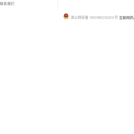
联系我们
渝公网安备 50019002502031号
互联网药品