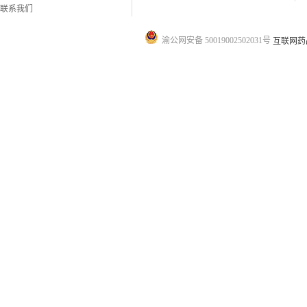
联系我们
渝公网安备 50019002502031号
互联网药品