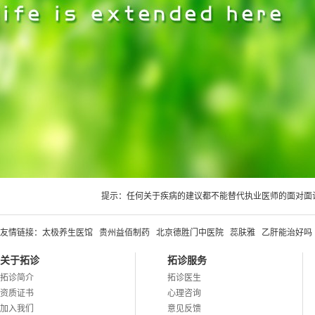
提示：任何关于疾病的建议都不能替代执业医师的面对面
友情链接：
太极养生医馆
贵州益佰制药
北京德胜门中医院
蕊肤雅
乙肝能治好吗
关于拓诊
拓诊服务
拓诊简介
拓诊医生
资质证书
心理咨询
加入我们
意见反馈