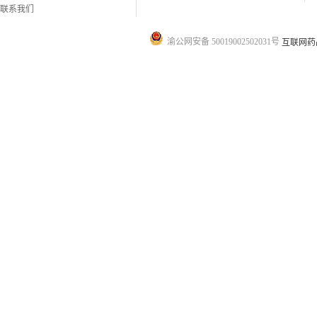
联系我们
渝公网安备 50019002502031号
互联网药品