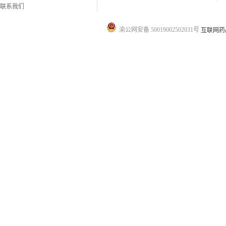
联系我们
渝公网安备 50019002502031号
互联网药品